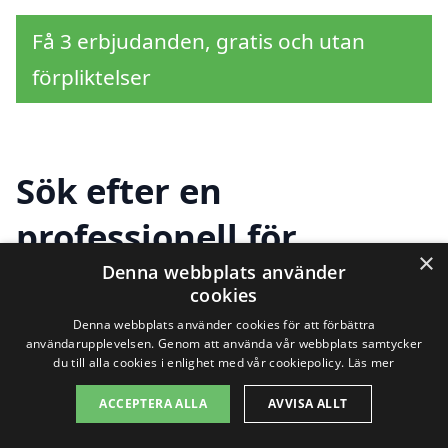
Få 3 erbjudanden, gratis och utan
förpliktelser
Sök efter en
professionell för
×
trädbeskärning i andra
Denna webbplats använder
cookies
städer nära Törestorp
Denna webbplats använder cookies för att förbättra
användarupplevelsen. Genom att använda vår webbplats samtycker
du till alla cookies i enlighet med vår cookiepolicy.
Läs mer
Att hitta hjälp för trädbeskärning i
ACCEPTERA ALLA
AVVISA ALLT
Törestorp innebär att du kan få din