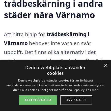
trädbeskärning i andra
städer nära Värnamo
Att hitta hjälp för
trädbeskärning i
Värnamo
behöver inte vara en svår
uppgift. Det finns olika alternativ i det
närliggande området där du kan få stöd
×
Denna webbplats använder
och expertis för att vårda dina träd på
cookies
bästa sätt. Professionella
Denna webbplats använder cookies för att förbättra
användarupplevelsen. Genom att använda vår webbplats samtycker
trädbeskärningstjänster kan förbättra
du till alla cookies i enlighet med vår cookiepolicy.
Läs mer
hälsan och skönheten av dina träd,
ACCEPTERA ALLA
AVVISA ALLT
samtidigt som de säkerställer att de inte