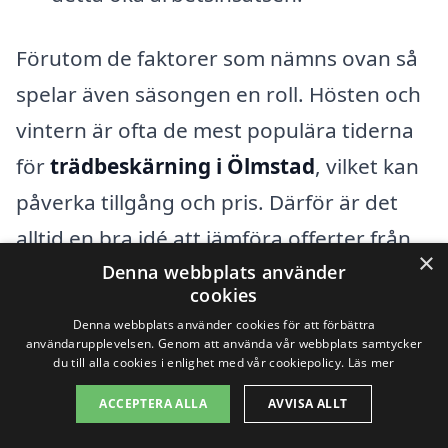
Förutom de faktorer som nämns ovan så
spelar även säsongen en roll. Hösten och
vintern är ofta de mest populära tiderna
för
trädbeskärning i Ölmstad
, vilket kan
påverka tillgång och pris. Därför är det
alltid en bra idé att jämföra offerter från
×
olika företag för att hitta det bästa
Denna webbplats använder
cookies
alternativet för dina behov. Plattformen
Denna webbplats använder cookies för att förbättra
xn--trdbeskrning-pris-rqbf.se gör det
användarupplevelsen. Genom att använda vår webbplats samtycker
du till alla cookies i enlighet med vår cookiepolicy.
Läs mer
enkelt att få flera erbjudanden på samma
ACCEPTERA ALLA
AVVISA ALLT
gång, så du kan välja det som passar dig