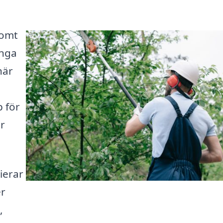
tomt
ånga
när
p för
ör
ierar
er
,