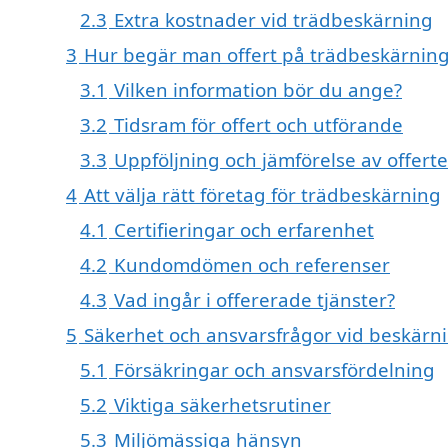
2.3
Extra kostnader vid trädbeskärning
3
Hur begär man offert på trädbeskärnin
3.1
Vilken information bör du ange?
3.2
Tidsram för offert och utförande
3.3
Uppföljning och jämförelse av offerte
4
Att välja rätt företag för trädbeskärning
4.1
Certifieringar och erfarenhet
4.2
Kundomdömen och referenser
4.3
Vad ingår i offererade tjänster?
5
Säkerhet och ansvarsfrågor vid beskärn
5.1
Försäkringar och ansvarsfördelning
5.2
Viktiga säkerhetsrutiner
5.3
Miljömässiga hänsyn