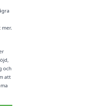
ågra
t mer.
er
öjd,
ng och
m att
döma