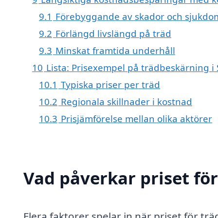
9.1
Förebyggande av skador och sjukdo
9.2
Förlängd livslängd på träd
9.3
Minskat framtida underhåll
10
Lista: Prisexempel på trädbeskärning i
10.1
Typiska priser per träd
10.2
Regionala skillnader i kostnad
10.3
Prisjämförelse mellan olika aktörer
Vad påverkar priset fö
Flera faktorer spelar in när priset för 