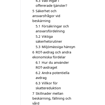
4.3
Vad ingår i
offererade tjänster?
5
Säkerhet och
ansvarsfrågor vid
beskärning
5.1
Försäkringar och
ansvarsfördelning
5.2
Viktiga
säkerhetsrutiner
5.3
Miljömässiga hänsyn
6
ROT-avdrag och andra
ekonomiska fördelar
6.1
Hur du använder
ROT-avdraget
6.2
Andra potentiella
avdrag
6.3
Villkor för
skattereduktion
7
Skillnader mellan
beskärning, fällning och
vård