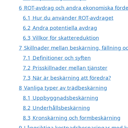
6
ROT-avdrag och andra ekonomiska förde
6.1
Hur du använder ROT-avdraget
6.2
Andra potentiella avdrag
6.3
Villkor för skattereduktion
7
Skillnader mellan beskärning, fällning o
7.1
Definitioner och syften
7.2
Prisskillnader mellan tjänster
7.3
När är beskärning att föredra?
8
Vanliga typer av trädbeskärning
8.1
Uppbyggnadsbeskärning
8.2
Underhållsbeskärning
8.3
Kronskärning och formbeskärning
9
Långsiktiga kostnadsbesparingar med k