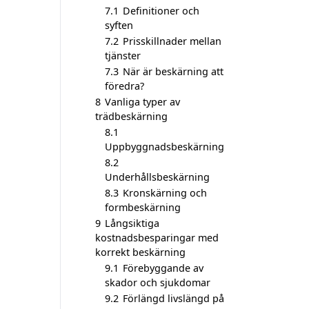
7.1
Definitioner och
syften
7.2
Prisskillnader mellan
tjänster
7.3
När är beskärning att
föredra?
8
Vanliga typer av
trädbeskärning
8.1
Uppbyggnadsbeskärning
8.2
Underhållsbeskärning
8.3
Kronskärning och
formbeskärning
9
Långsiktiga
kostnadsbesparingar med
korrekt beskärning
9.1
Förebyggande av
skador och sjukdomar
9.2
Förlängd livslängd på