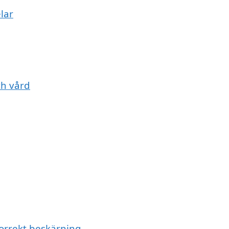
lar
ch vård
orrekt beskärning