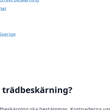
mar
 Sverige
r trädbeskärning?
trädbeskärning ska bestämmas. Kostnaderna va