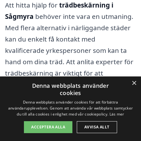
Att hitta hjälp för
trädbeskärning i
Sågmyra
behöver inte vara en utmaning.
Med flera alternativ i närliggande städer
kan du enkelt få kontakt med
kvalificerade yrkespersoner som kan ta
hand om dina träd. Att anlita experter för
trädbeskärning är viktigt för att
×
säkerställa att dina träd hålls friska och
Denna webbplats använder
cookies
växer optimalt. Genom vår plattform, xn--
Denna webbplats använder cookies för att förbättra
trdbeskrning-pris-rqbf.se, kan du snabbt
användarupplevelsen. Genom att använda vår webbplats samtycker
du till alla cookies i enlighet med vår cookiepolicy.
Läs mer
få offerter från olika företag som
ACCEPTERA ALLA
AVVISA ALLT
specialiserar sig på trädbeskärning i ditt
område.