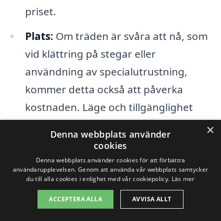
priset.
Plats:
Om träden är svåra att nå, som
vid klättring på stegar eller
användning av specialutrustning,
kommer detta också att påverka
kostnaden. Läge och tillgänglighet
spelar en stor roll.
×
Denna webbplats använder
cookies
Diesel- och transportkostnader:
Om
Denna webbplats använder cookies för att förbättra
företaget måste transportera
användarupplevelsen. Genom att använda vår webbplats samtycker
du till alla cookies i enlighet med vår cookiepolicy.
Läs mer
utrustning till och från platsen, samt
ACCEPTERA ALLA
AVVISA ALLT
använda bränsle, kommer detta att
speglas i priset.