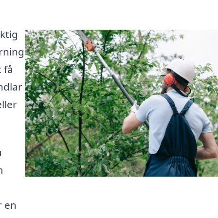
ktig
rning
 få
ndlar
ller
u
m
r en