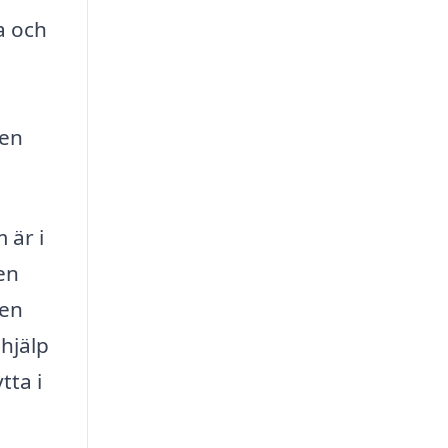
a och
den
 är i
en
ten
 hjälp
tta i