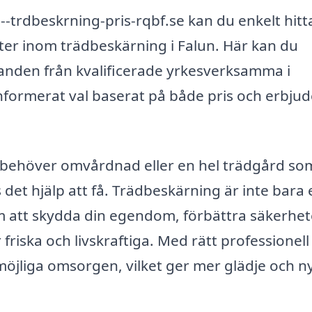
trdbeskrning-pris-rqbf.se kan du enkelt hitt
ter inom trädbeskärning i Falun. Här kan du
danden från kvalificerade yrkesverksamma i
informerat val baserat på både pris och erbju
behöver omvårdnad eller en hel trädgård som
s det hjälp att få. Trädbeskärning är inte bara 
m att skydda din egendom, förbättra säkerhe
 friska och livskraftiga. Med rätt professionell
 möjliga omsorgen, vilket ger mer glädje och ny