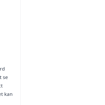
ård
t se
tt
et kan