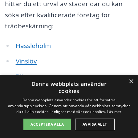
hittar du ett urval av städer där du kan
söka efter kvalificerade företag för
trädbeskärning:
Hässleholm
Vinslöv
Bjärnum
×
Denna webbplats använder
cookies
Skånes Fagerhult
Denna webbplats använder cookies för att förbättra
Tyringe
användarupplevelsen. Genom att använda vår webbplats samtycker
du till alla cookies i enlighet med vår cookiepolicy.
Läs mer
Östra Göinge
ACCEPTERA ALLA
AVVISA ALLT
Löberöd