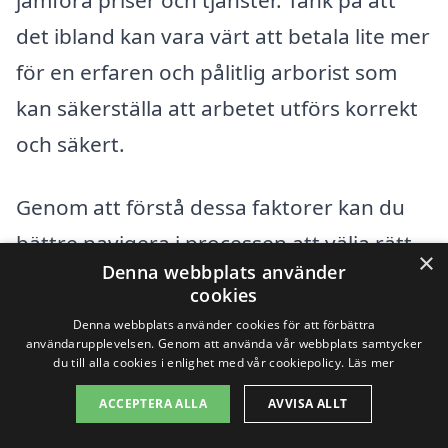
det ibland kan vara värt att betala lite mer
för en erfaren och pålitlig arborist som
kan säkerställa att arbetet utförs korrekt
och säkert.
Genom att förstå dessa faktorer kan du
bättre navigera i processen att välja rätt
×
Denna webbplats använder
företag för
trädbeskärning i Bjärnum
cookies
och få det bästa möjliga erbjudandet för
Denna webbplats använder cookies för att förbättra
användarupplevelsen. Genom att använda vår webbplats samtycker
dina behov.
du till alla cookies i enlighet med vår cookiepolicy.
Läs mer
ACCEPTERA ALLA
AVVISA ALLT
Få 3 erbjudanden, gratis och utan