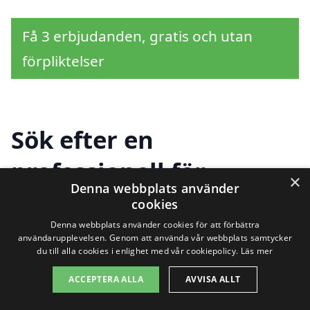
Få 3 erbjudanden, gratis och utan
förpliktelser
Sök efter en
professionell för
×
Denna webbplats använder
trädbeskärning i andra
cookies
städer nära Västervik
Denna webbplats använder cookies för att förbättra
användarupplevelsen. Genom att använda vår webbplats samtycker
du till alla cookies i enlighet med vår cookiepolicy.
Läs mer
ACCEPTERA ALLA
AVVISA ALLT
Att hitta en kunnig firma för