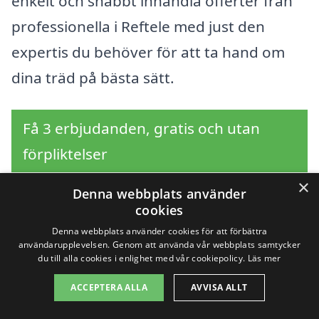
enkelt och snabbt inhandla offerter från
professionella i Reftele med just den
expertis du behöver för att ta hand om
dina träd på bästa sätt.
Få 3 erbjudanden, gratis och utan
förpliktelser
×
Denna webbplats använder
cookies
Sök efter en
Denna webbplats använder cookies för att förbättra
användarupplevelsen. Genom att använda vår webbplats samtycker
professionell för
du till alla cookies i enlighet med vår cookiepolicy.
Läs mer
ACCEPTERA ALLA
AVVISA ALLT
trädbeskärning i andra