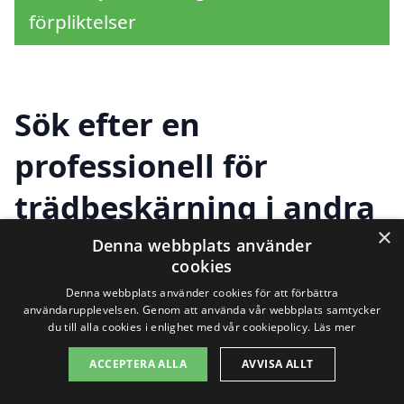
förpliktelser
Sök efter en
professionell för
trädbeskärning i andra
×
städer nära Utvälinge
Denna webbplats använder
cookies
Denna webbplats använder cookies för att förbättra
användarupplevelsen. Genom att använda vår webbplats samtycker
Att hitta en pålitlig tjänst för
du till alla cookies i enlighet med vår cookiepolicy.
Läs mer
trädbeskärning i Utvälinge
kan ibland
ACCEPTERA ALLA
AVVISA ALLT
kännas som en utmaning. Men det finns