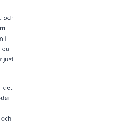
d och
om
n i
n du
r just
n det
oder
 och