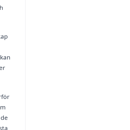
ch
kap
 kan
er
rför
rm
ade
sta