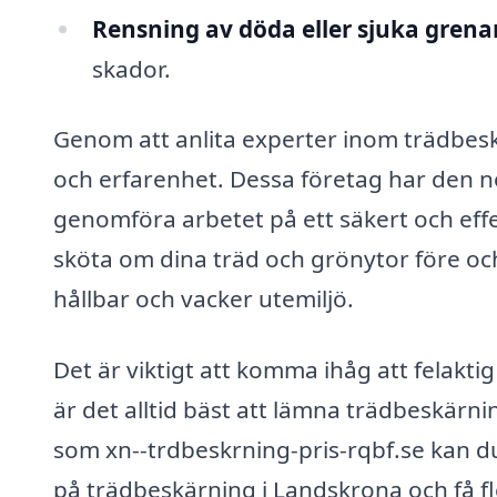
Rensning av döda eller sjuka grena
skador.
Genom att anlita experter inom trädbes
och erfarenhet. Dessa företag har den n
genomföra arbetet på ett säkert och effe
sköta om dina träd och grönytor före och 
hållbar och vacker utemiljö.
Det är viktigt att komma ihåg att felakti
är det alltid bäst att lämna trädbeskärn
som xn--trdbeskrning-pris-rqbf.se kan du
på trädbeskärning i Landskrona och få fle