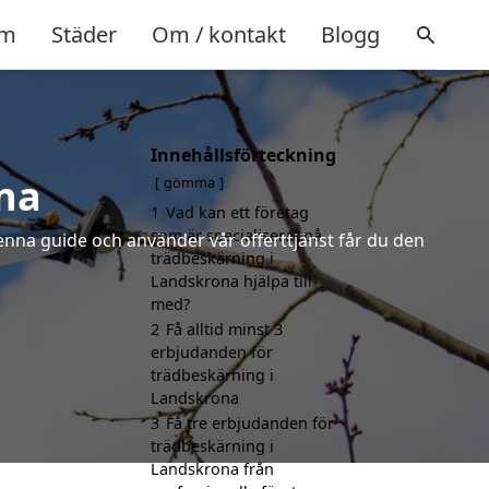
m
Städer
Om / kontakt
Blogg
Innehållsförteckning
na
gömma
1
Vad kan ett företag
som är specialiserat på
denna guide och använder vår offerttjänst får du den
trädbeskärning i
Landskrona hjälpa till
med?
2
Få alltid minst 3
erbjudanden för
trädbeskärning i
Landskrona
3
Få tre erbjudanden för
trädbeskärning i
Landskrona från