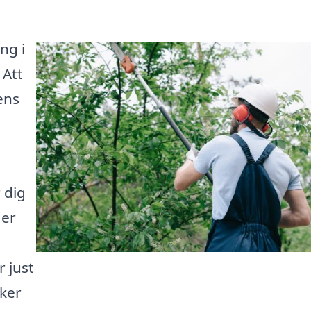
ng i
 Att
ens
 dig
der
r just
cker