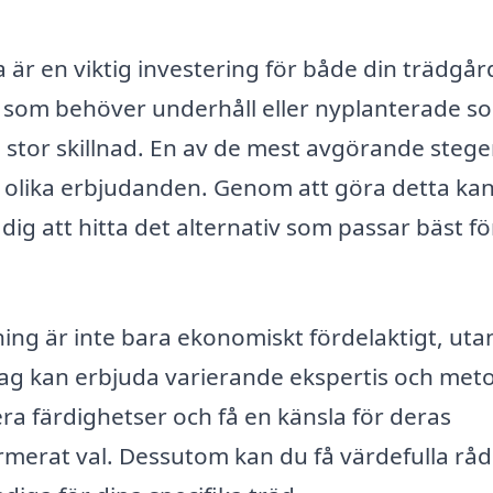
 är en viktig investering för både din trädgår
d som behöver underhåll eller nyplanterade s
stor skillnad. En av de mest avgörande stege
re olika erbjudanden. Genom att göra detta ka
 dig att hitta det alternativ som passar bäst fö
ning är inte bara ekonomiskt fördelaktigt, uta
etag kan erbjuda varierande ekspertis och met
ra färdighetser och få en känsla för deras
merat val. Dessutom kan du få värdefulla råd