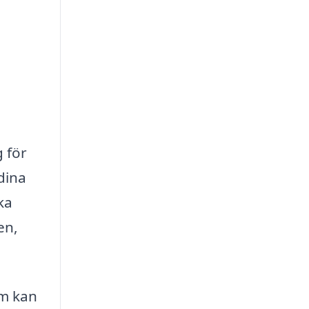
g för
dina
ka
en,
om kan