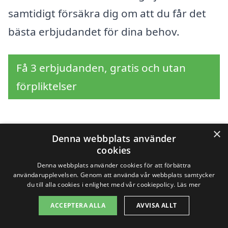
samtidigt försäkra dig om att du får det
bästa erbjudandet för dina behov.
Få 3 erbjudanden, gratis och utan
förpliktelser
×
Sök efter en
Denna webbplats använder
cookies
professionell för
Denna webbplats använder cookies för att förbättra
användarupplevelsen. Genom att använda vår webbplats samtycker
trädbeskärning i andra
du till alla cookies i enlighet med vår cookiepolicy.
Läs mer
ACCEPTERA ALLA
AVVISA ALLT
städer nära Södra