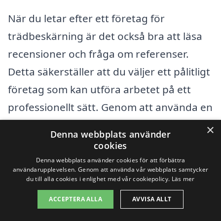
När du letar efter ett företag för
trädbeskärning är det också bra att läsa
recensioner och fråga om referenser.
Detta säkerställer att du väljer ett pålitligt
företag som kan utföra arbetet på ett
professionellt sätt. Genom att använda en
plattform som vår kan du enkelt få
×
Denna webbplats använder
kontakt med flera specialister och få
cookies
offert baserat på dina specifika behov.
Denna webbplats använder cookies för att förbättra
användarupplevelsen. Genom att använda vår webbplats samtycker
du till alla cookies i enlighet med vår cookiepolicy.
Läs mer
Få 3 erbjudanden, gratis och utan
ACCEPTERA ALLA
AVVISA ALLT
förpliktelser