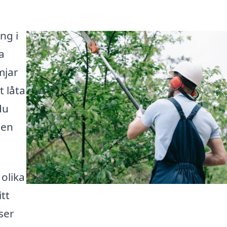
ng i
a
mjar
t låta
du
 en
 olika
tt
ser