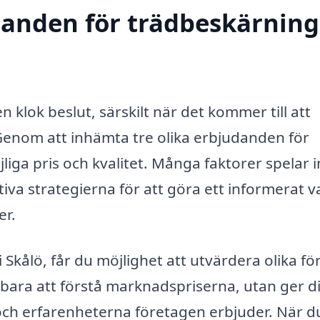
danden för trädbeskärning
n klok beslut, särskilt när det kommer till att
Genom att inhämta tre olika erbjudanden för
ga pris och kvalitet. Många faktorer spelar in
iva strategierna för att göra ett informerat va
er.
Skålö, får du möjlighet att utvärdera olika fö
e bara att förstå marknadspriserna, utan ger d
och erfarenheterna företagen erbjuder. När d