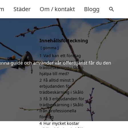
m
Städer
Om / kontakt
Blogg
Innehållsförteckning
gömma
1
Vad kan ett företag
som är specialiserat på
denna guide och använder vår offerttjänst får du den
trädbeskärning i Skålö
hjälpa till med?
2
Få alltid minst 3
erbjudanden för
trädbeskärning i Skålö
3
Få 3 erbjudanden för
trädbeskärning i Skålö
från professionella
företag
4
Hur mycket kostar