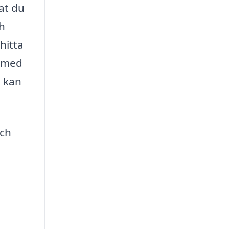
tat du
ch
hitta
p med
m kan
och