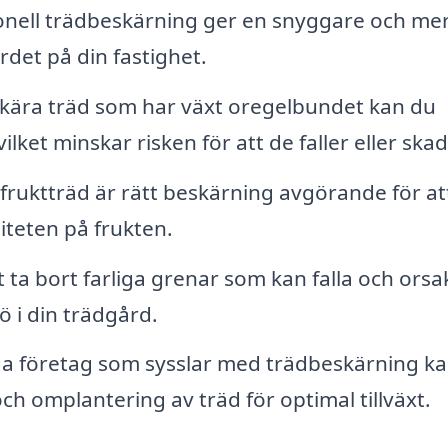
onell trädbeskärning ger en snyggare och me
rdet på din fastighet.
ära träd som har växt oregelbundet kan du
vilket minskar risken för att de faller eller ska
fruktträd är rätt beskärning avgörande för at
iteten på frukten.
ta bort farliga grenar som kan falla och orsa
 i din trädgård.
 företag som sysslar med trädbeskärning k
h omplantering av träd för optimal tillväxt.