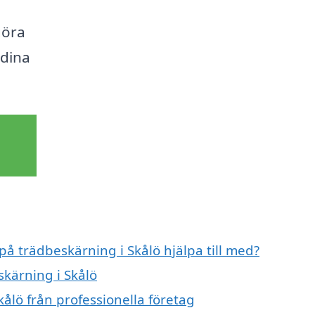
a
göra
 dina
på trädbeskärning i Skålö hjälpa till med?
skärning i Skålö
ålö från professionella företag