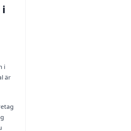
 i
 i
l är
retag
ig
u