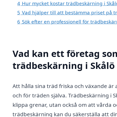
4
Hur mycket kostar trädbeskärning i Skål
5
Vad hjälper till att bestämma priset på 
6
Sök efter en professionell för trädbeskä
Vad kan ett företag som
trädbeskärning i Skålö 
Att hålla sina träd friska och växande är
och för träden själva. Trädbeskärning i S
klippa grenar, utan också om att vårda oc
trädbeskärning kan du säkerställa att 