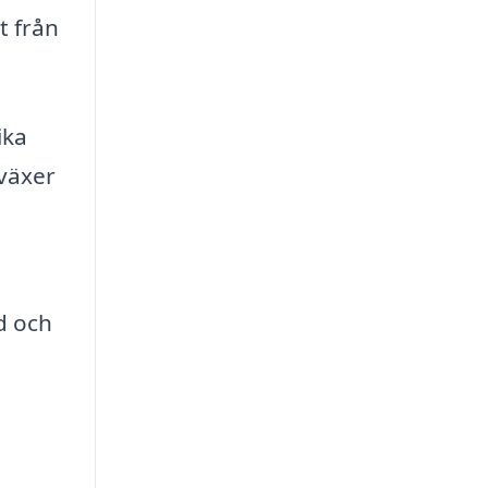
t från
ika
 växer
d och