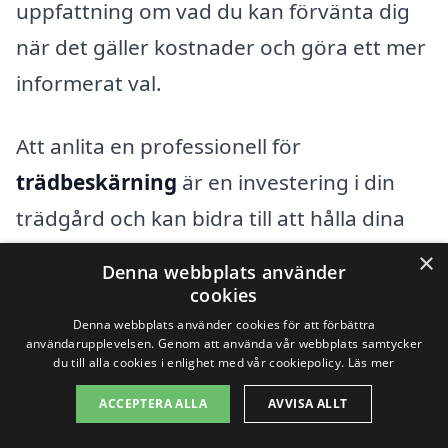
uppfattning om vad du kan förvänta dig
när det gäller kostnader och göra ett mer
informerat val.
Att anlita en professionell för
trädbeskärning
är en investering i din
trädgård och kan bidra till att hålla dina
träd friska och välmående. Tveka inte att
×
Denna webbplats använder
använda vår plattform för att hitta den
cookies
bästa tjänsten för dina behov i Sandared!
Denna webbplats använder cookies för att förbättra
användarupplevelsen. Genom att använda vår webbplats samtycker
du till alla cookies i enlighet med vår cookiepolicy.
Läs mer
Få 3 erbjudanden, gratis och utan
ACCEPTERA ALLA
AVVISA ALLT
förpliktelser