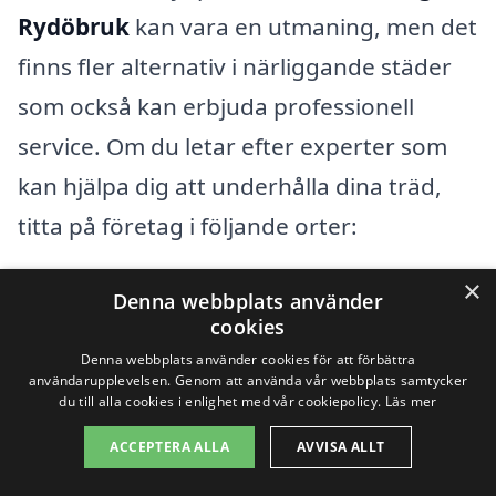
Rydöbruk
kan vara en utmaning, men det
finns fler alternativ i närliggande städer
som också kan erbjuda professionell
service. Om du letar efter experter som
kan hjälpa dig att underhålla dina träd,
titta på företag i följande orter:
×
Hyltebruk
Denna webbplats använder
cookies
Törestsorp
Denna webbplats använder cookies för att förbättra
användarupplevelsen. Genom att använda vår webbplats samtycker
Långås
du till alla cookies i enlighet med vår cookiepolicy.
Läs mer
ACCEPTERA ALLA
AVVISA ALLT
Skårdsvik