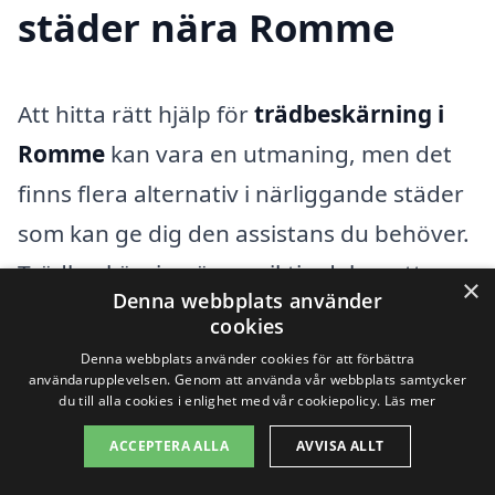
städer nära Romme
Att hitta rätt hjälp för
trädbeskärning i
Romme
kan vara en utmaning, men det
finns flera alternativ i närliggande städer
som kan ge dig den assistans du behöver.
Trädbeskärning är en viktig del av att
×
Denna webbplats använder
vårda dina träd för att säkerställa deras
cookies
hälsa och livslängd. Genom att anlita ett
Denna webbplats använder cookies för att förbättra
användarupplevelsen. Genom att använda vår webbplats samtycker
professionellt företag kan du vara säker
du till alla cookies i enlighet med vår cookiepolicy.
Läs mer
på att arbetet utförs korrekt och på ett
ACCEPTERA ALLA
AVVISA ALLT
säkert sätt.