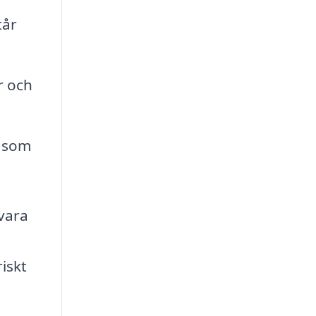
tår
r och
g som
vara
riskt