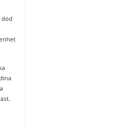
d död
renhet
ka
 dina
ra
äst.