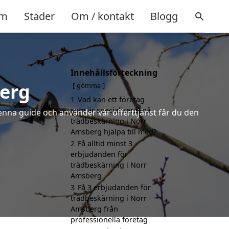
m
Städer
Om / kontakt
Blogg
Innehållsförteckning
berg
gömma
1
Vad kan ett företag
som är specialiserat på
denna guide och använder vår offerttjänst får du den
trädbeskärning i Norr
Amsberg hjälpa till med?
2
Få alltid minst 3
erbjudanden för
trädbeskärning i Norr
Amsberg
3
Få 3 erbjudanden för
trädbeskärning i Norr
Amsberg från
professionella företag