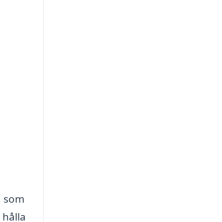
g som
 hålla