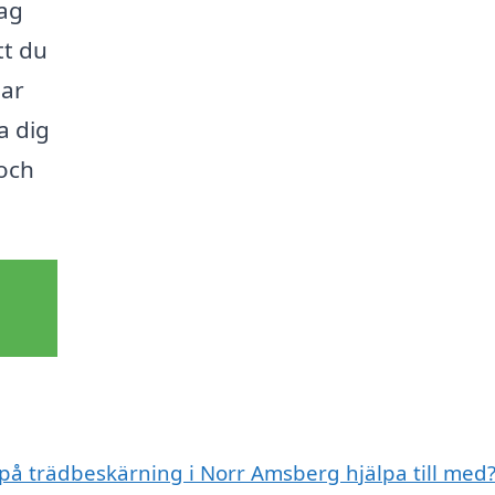
tag
tt du
sar
a dig
 och
 på trädbeskärning i Norr Amsberg hjälpa till med