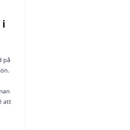
 i
d på
jön.
 man
é att