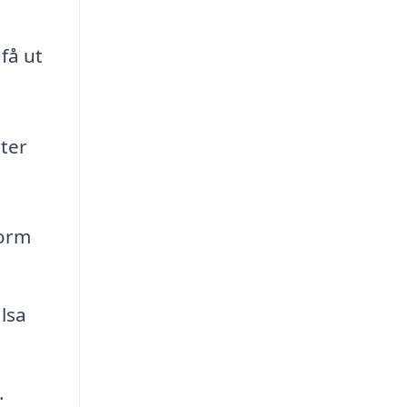
få ut
ster
form
lsa
.