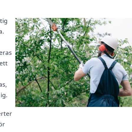
tig
a.
eras
ett
as,
ig.
erter
ör