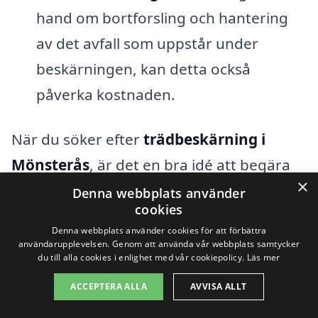
hand om bortforsling och hantering
av det avfall som uppstår under
beskärningen, kan detta också
påverka kostnaden.
När du söker efter
trädbeskärning i
Mönsterås
, är det en bra idé att begära
×
flera offerter från olika företag. Detta ger
Denna webbplats använder
cookies
dig en bättre förståelse för de prisspann
Denna webbplats använder cookies för att förbättra
som finns och hjälper dig att välja en
användarupplevelsen. Genom att använda vår webbplats samtycker
du till alla cookies i enlighet med vår cookiepolicy.
Läs mer
tjänst som passar både dina behov och
ACCEPTERA ALLA
AVVISA ALLT
din budget. Att jämföra priser och villkor