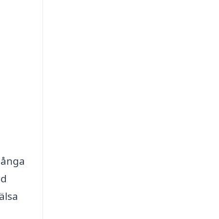
många
rd
älsa