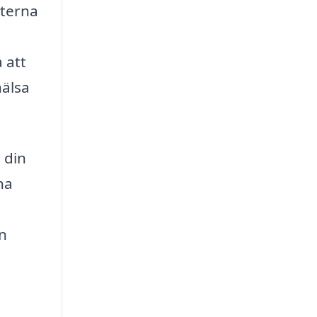
sterna
 att
hälsa
 din
na
en