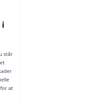
 i
u står
det
skader
nelle
for at