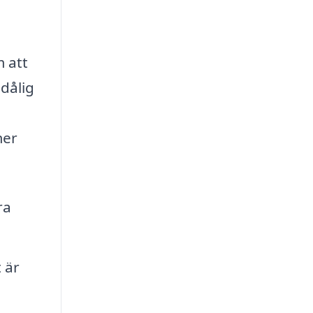
m att
dålig
mer
ra
 är