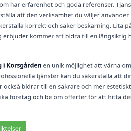
g som har erfarenhet och goda referenser. Tjän
erställa att den verksamhet du väljer använder
rställa korrekt och säker beskärning. Lita på
 erbjuder kommer att bidra till en långsiktig 
 i Korsgården
en unik möjlighet att värna om
fessionella tjänster kan du säkerställa att di
tur också bidrar till en säkrare och mer estetiskt
olika företag och be om offerter för att hitta d
iktelser