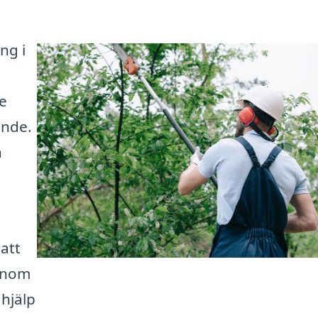
ng i
de
ende.
h
 att
 inom
hjälp