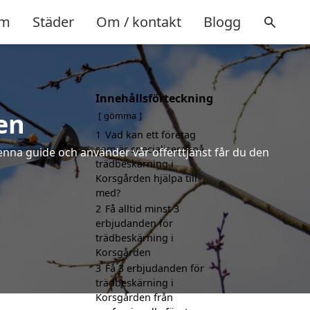
m
Städer
Om / kontakt
Blogg
Innehållsförteckning
en
gömma
1
Vad kan ett företag
som är specialiserat på
denna guide och använder vår offerttjänst får du den
trädbeskärning i
Korsgården hjälpa till
med?
2
Få alltid minst 3
erbjudanden för
trädbeskärning i
Korsgården
3
Få 3 erbjudanden för
trädbeskärning i
Korsgården från