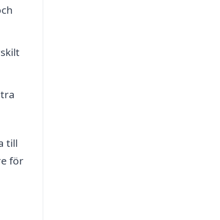
och
kilt
tra
till
e för