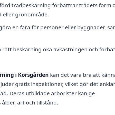
örd trädbeskärning förbättrar trädets form 
d eller grönområde.
öra en fara för personer eller byggnader, särs
n rätt beskärning öka avkastningen och förbät
rning i Korsgården
kan det vara bra att känna 
der gratis inspektioner, vilket gör det enklar
äd. Deras utbildade arborister kan ge
der, art och tillstånd.