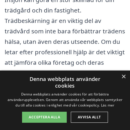
trädgård och din fastighet.
Trädbeskärning är en viktig del av
trädvård som inte bara förbättrar trädens
hälsa, utan även deras utseende. Om du
letar efter professionell hjälp är det viktigt
att jämföra olika företag och deras
erbjudanden för att få bästa möjliga
×
Denna webbplats använder
resultat. Dessa professionella kan hjälpa
cookies
dig med olika aspekter av trädbeskärning,
Denna webbplats använder cookies för att förbättra
användarupplevelsen. Genom att använda vår webbplats samtycker
inklusive plantering, pruning och
du till alla cookies i enlighet med vår cookiepolicy.
Läs mer
underhåll av din gröna omgivning.
ACCEPTERA ALLA
AVVISA ALLT