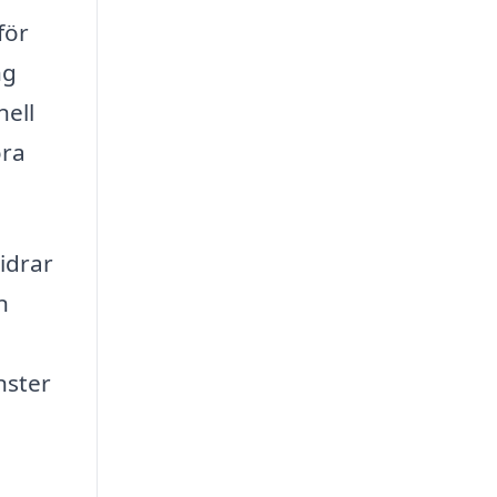
för
ng
nell
öra
idrar
n
nster