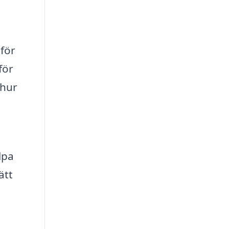
 för
för
 hur
lpa
ätt