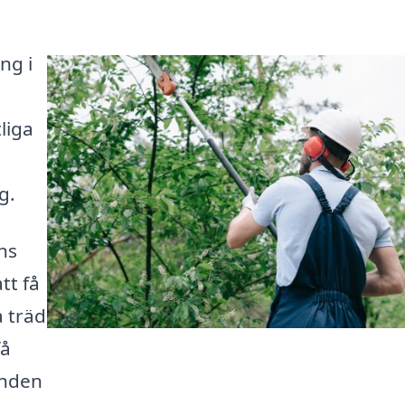
ng i
tliga
g.
ns
tt få
a träd
få
anden