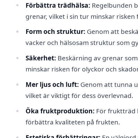
Förbättra trädhälsa:
Regelbunden besk
grenar, vilket i sin tur minskar riske
Form och struktur:
Genom att beskä
vacker och hälsosam struktur som gyn
Säkerhet:
Beskärning av grenar som 
minskar risken för olyckor och skador
Mer ljus och luft:
Genom att tunna ut 
vilket är viktigt för dess överlevnad.
Öka fruktproduktion:
För fruktträd
förbättra kvaliteten på frukten.
Estetiska förbättringar:
En välgjord 