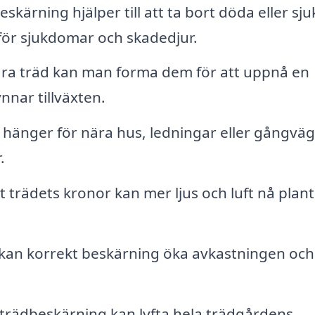
ärning hjälper till att ta bort döda eller sju
n för sjukdomar och skadedjur.
ra träd kan man forma dem för att uppnå en
nar tillväxten.
hänger för nära hus, ledningar eller gångväg
.
trädets kronor kan mer ljus och luft nå plant
 kan korrekt beskärning öka avkastningen och
trädbeskärning kan lyfta hela trädgårdens