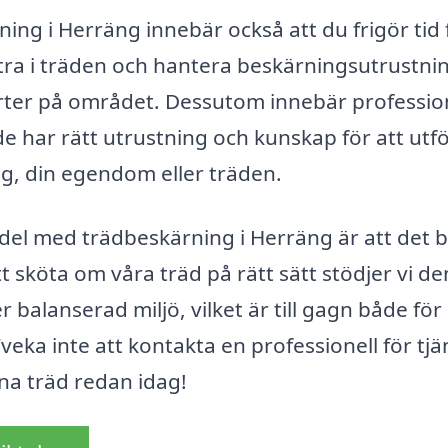
ning i Herräng innebär också att du frigör tid 
klättra i träden och hantera beskärningsutrustni
erter på området. Dessutom innebär professio
e har rätt utrustning och kunskap för att utf
ig, din egendom eller träden.
rdel med trädbeskärning i Herräng är att det b
t sköta om våra träd på rätt sätt stödjer vi de
balanserad miljö, vilket är till gagn både för
eka inte att kontakta en professionell för tjä
na träd redan idag!