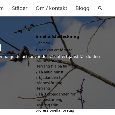
m
Städer
Om / kontakt
Blogg
Innehållsförteckning
g
gömma
1
Vad kan ett företag
som är specialiserat på
denna guide och använder vår offerttjänst får du den
trädbeskärning i
Herräng hjälpa till med?
2
Få alltid minst 3
erbjudanden för
trädbeskärning i
Herräng
3
Få 3 erbjudanden för
trädbeskärning i
Herräng från
professionella företag