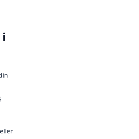
 i
din
g
a
eller