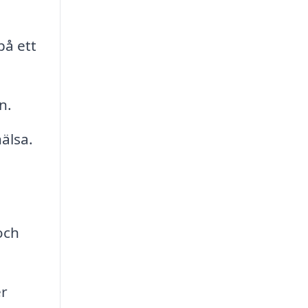
på ett
n.
älsa.
och
er