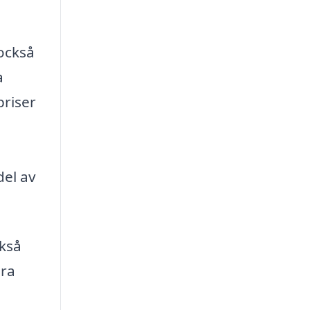
också
a
priser
del av
ckså
dra