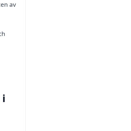
ten av
ch
 i