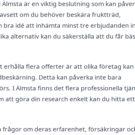
 i Älmsta är en viktig beslutning som kan påve
Oavsett om du behöver beskära fruktträd,
 en bra idé att inhämta minst tre erbjudanden 
a alternativ kan du säkerställa att du får bä
tt erhålla flera offerter är att olika företag kan
dbeskärning. Detta kan påverka inte bara
s. I Älmsta finns det flera professionella tjä
att göra din research enkelt kan du hitta ett
a frågor om deras erfarenhet, försäkringar oc