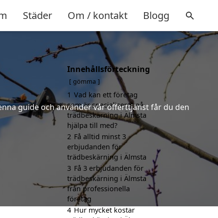
m
Städer
Om / kontakt
Blogg
Innehållsförteckning
gömma
1
Vad kan ett företag
som är specialiserat på
denna guide och använder vår offerttjänst får du den
trädbeskärning i Älmsta
hjälpa till med?
2
Få alltid minst 3
erbjudanden för
trädbeskärning i Älmsta
3
Få 3 erbjudanden för
trädbeskärning i Älmsta
från professionella
företag
4
Hur mycket kostar