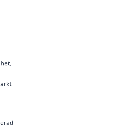
nhet,
tarkt
serad