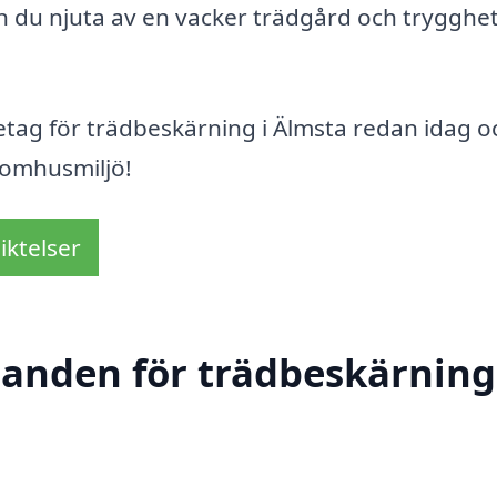
an du njuta av en vacker trädgård och trygghe
retag för trädbeskärning i Älmsta redan idag o
tomhusmiljö!
iktelser
danden för trädbeskärning