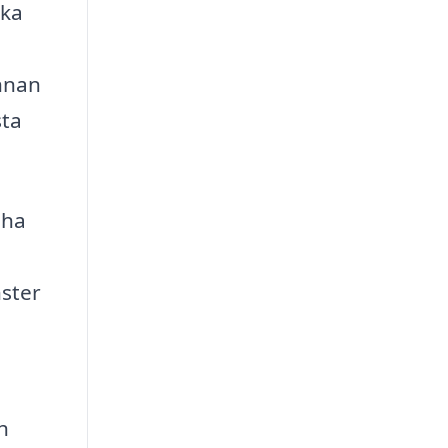
rka
innan
sta
 ha
nster
h