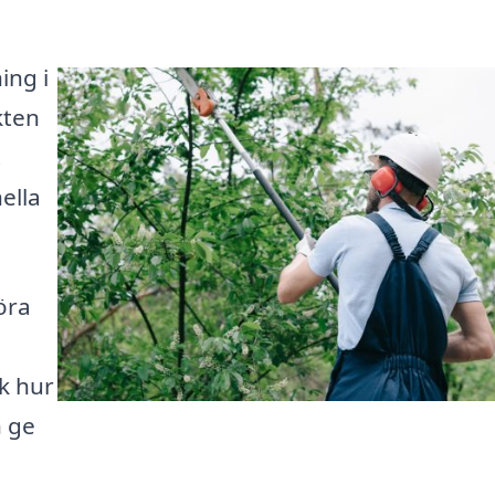
ing i
kten
t
ella
.
öra
k hur
h ge