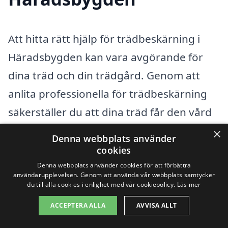
Att hitta rätt hjälp för trädbeskärning i
Häradsbygden kan vara avgörande för
dina träd och din trädgård. Genom att
anlita professionella för trädbeskärning
säkerställer du att dina träd får den vård
de behöver, vilket kan främja tillväxt och
×
Denna webbplats använder
hälsa. Om du letar efter expertis är det
cookies
viktigt att veta att det finns flera städer i
Denna webbplats använder cookies för att förbättra
användarupplevelsen. Genom att använda vår webbplats samtycker
närheten av Häradsbygden där du kan
du till alla cookies i enlighet med vår cookiepolicy.
Läs mer
hitta kompetenta företag. Här är några av
ACCEPTERA ALLA
AVVISA ALLT
dem: