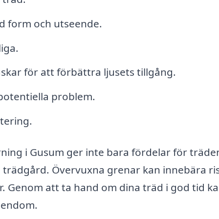
d form och utseende.
liga.
ar för att förbättra ljusets tillgång.
 potentiella problem.
tering.
rning i Gusum ger inte bara fördelar för träde
n trädgård. Övervuxna grenar kan innebära ris
er. Genom att ta hand om dina träd i god tid k
egendom.