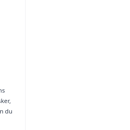
ns
ker,
an du