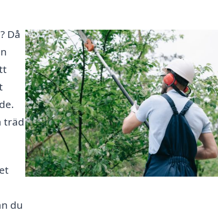
m? Då
en
tt
t
de.
a träd
et
an du