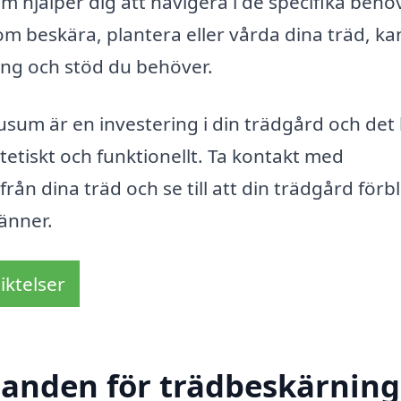
m hjälper dig att navigera i de specifika beh
om beskära, plantera eller vårda dina träd, ka
ing och stöd du behöver.
sum är en investering i din trädgård och det
tetiskt och funktionellt. Ta kontakt med
från dina träd och se till att din trädgård förbl
vänner.
iktelser
danden för trädbeskärning