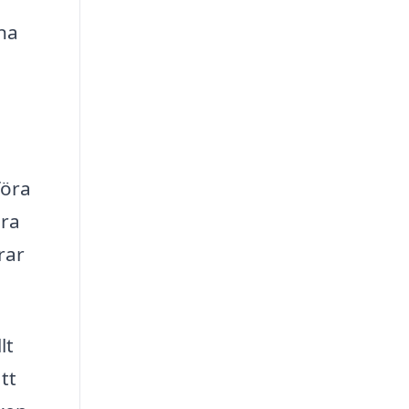
na
föra
era
rar
lt
tt