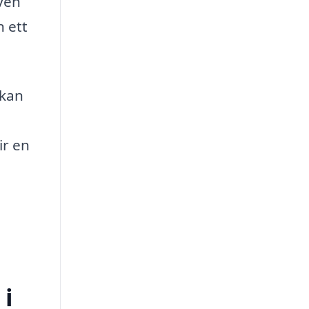
oven
n ett
 kan
ir en
 i