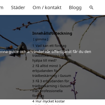
m
Städer
Om / kontakt
Blogg
Innehållsförteckning
gömma
1
Vad kan ett företag
som är specialiserat på
denna guide och använder vår offerttjänst får du den
trädbeskärning i Gusum
hjälpa till med?
2
Få alltid minst 3
erbjudanden för
trädbeskärning i Gusum
3
Få 3 erbjudanden för
trädbeskärning i Gusum
från professionella
företag
4
Hur mycket kostar