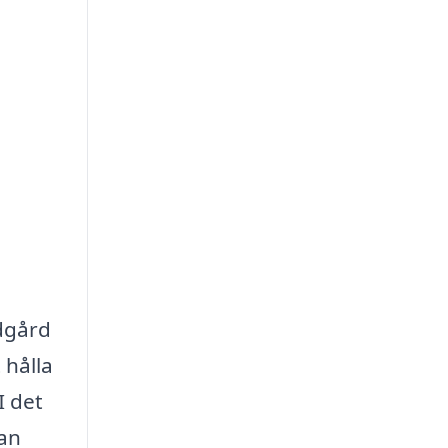
ädgård
 hålla
I det
kan