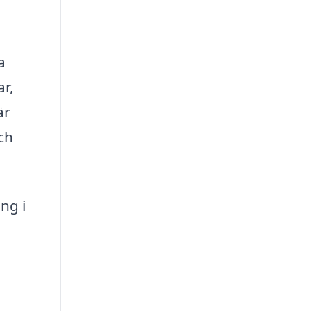
a
ar,
är
ch
ng i