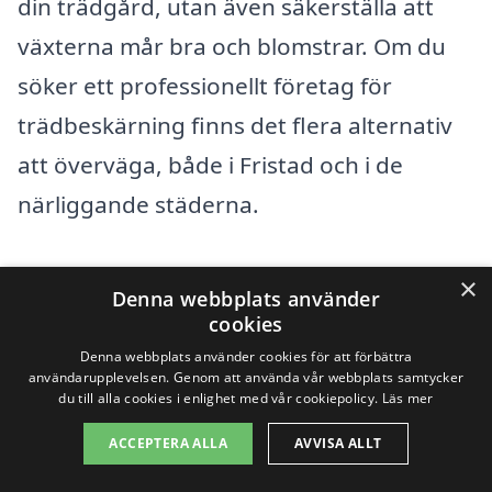
din trädgård, utan även säkerställa att
växterna mår bra och blomstrar. Om du
söker ett professionellt företag för
trädbeskärning finns det flera alternativ
att överväga, både i Fristad och i de
närliggande städerna.
Det är alltid en bra idé att jämföra olika
×
Denna webbplats använder
företag och deras tjänster innan du
cookies
bestämmer dig. Oavsett om du bor i
Denna webbplats använder cookies för att förbättra
användarupplevelsen. Genom att använda vår webbplats samtycker
Fristad eller i en av omgivande städer som
du till alla cookies i enlighet med vår cookiepolicy.
Läs mer
Borås
,
Gislaved
,
Vårgårda
,
Herrljunga
,
ACCEPTERA ALLA
AVVISA ALLT
Lerum
,
Alingsås
, Marks, eller
Trollhättan
,