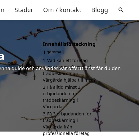
m
Städer
Om / kontakt
Blogg
Innehållsförteckning
a
gömma
1
Vad kan ett företag
som är specialiserat på
denna guide och använder vår offerttjänst får du den
trädbeskärning i
Vårgårda hjälpa till med?
2
Få alltid minst 3
erbjudanden för
trädbeskärning i
Vårgårda
3
Få 3 erbjudanden för
trädbeskärning i
Vårgårda från
professionella företag