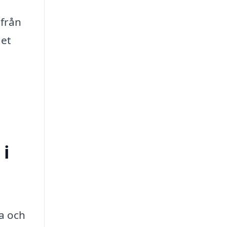
 från
det
 i
ka och