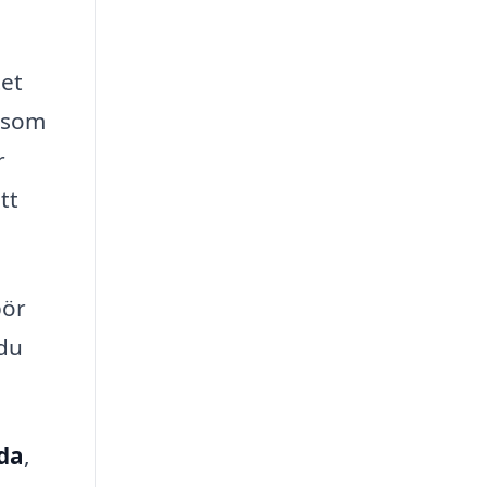
tet
t som
r
tt
bör
 du
rda
,