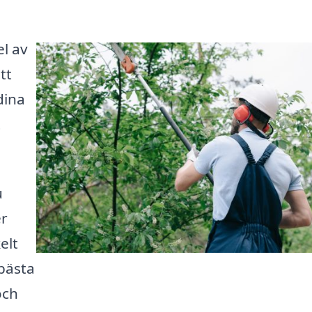
el av
tt
dina
t
u
er
elt
 bästa
och