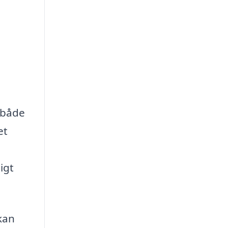
 både
et
igt
kan