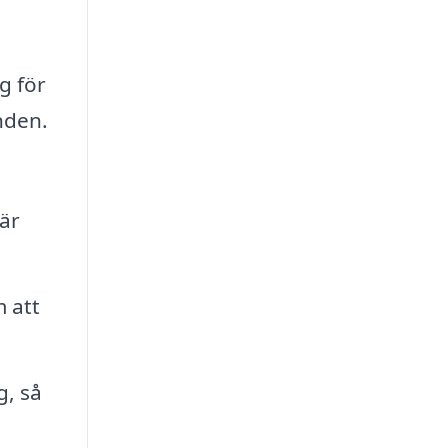
g för
anden.
 är
m att
g, så