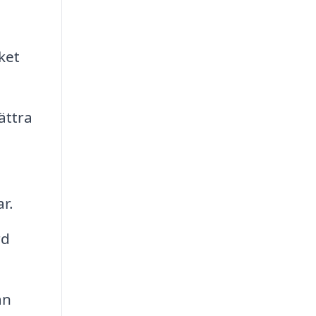
ket
ättra
r.
rd
an