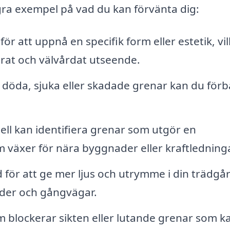
gra exempel på vad du kan förvänta dig:
ör att uppnå en specifik form eller estetik, vil
rat och välvårdat utseende.
döda, sjuka eller skadade grenar kan du förb
ell kan identifiera grenar som utgör en
m växer för nära byggnader eller kraftledninga
 för att ge mer ljus och utrymme i din trädgå
nader och gångvägar.
m blockerar sikten eller lutande grenar som k