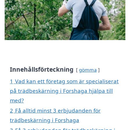
Innehållsförteckning
gömma
1
Vad kan ett företag som är specialiserat
på trädbeskärning i Forshaga hjälpa till
med?
2
Få alltid minst 3 erbjudanden för
trädbeskärning i Forshaga