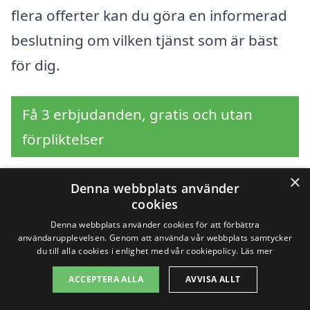
flera offerter kan du göra en informerad
beslutning om vilken tjänst som är bäst
för dig.
Få 3 erbjudanden, gratis och utan
förpliktelser
×
Denna webbplats använder
cookies
Sök efter en
Denna webbplats använder cookies för att förbättra
användarupplevelsen. Genom att använda vår webbplats samtycker
professionell för
du till alla cookies i enlighet med vår cookiepolicy.
Läs mer
trädbeskärning i andra
ACCEPTERA ALLA
AVVISA ALLT