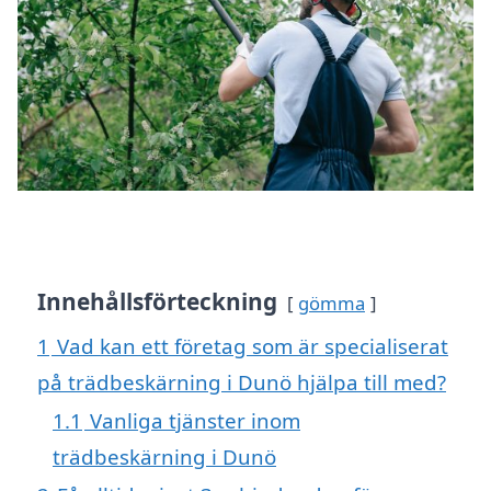
Innehållsförteckning
gömma
1
Vad kan ett företag som är specialiserat
på trädbeskärning i Dunö hjälpa till med?
1.1
Vanliga tjänster inom
trädbeskärning i Dunö