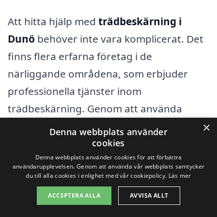
Att hitta hjälp med
trädbeskärning i
Dunö
behöver inte vara komplicerat. Det
finns flera erfarna företag i de
närliggande områdena, som erbjuder
professionella tjänster inom
trädbeskärning. Genom att använda
plattformar som xn--trdbeskrning-pris-
×
Denna webbplats använder
rqbf.se kan du enkelt jämföra priser och
cookies
Denna webbplats använder cookies för att förbättra
tjänster från olika leverantörer. När du
användarupplevelsen. Genom att använda vår webbplats samtycker
du till alla cookies i enlighet med vår cookiepolicy.
Läs mer
söker efter expertis inom trädbeskärning
är det bra att veta vart man kan vända sig
ACCEPTERA ALLA
AVVISA ALLT
i närområdet.