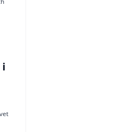
ch
 i
vet