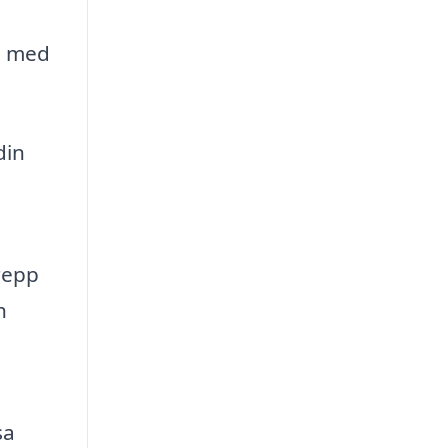
ig med
din
repp
h
sa