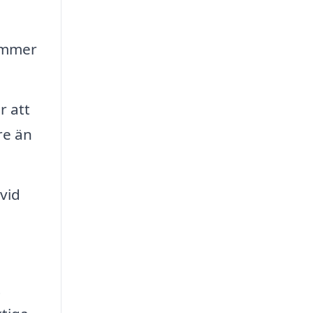
kommer
r att
re än
vid
t