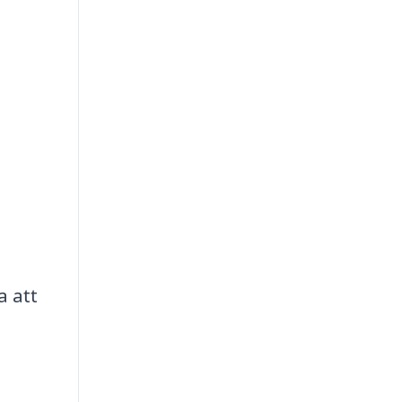
a att
m