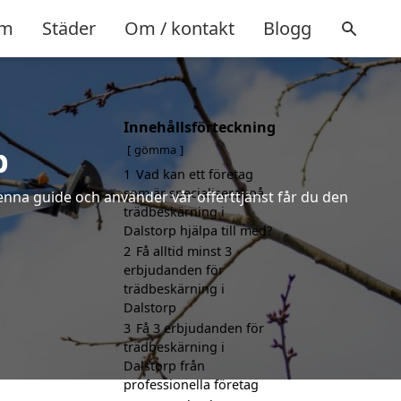
m
Städer
Om / kontakt
Blogg
Innehållsförteckning
p
gömma
1
Vad kan ett företag
som är specialiserat på
denna guide och använder vår offerttjänst får du den
trädbeskärning i
Dalstorp hjälpa till med?
2
Få alltid minst 3
erbjudanden för
trädbeskärning i
Dalstorp
3
Få 3 erbjudanden för
trädbeskärning i
Dalstorp från
professionella företag