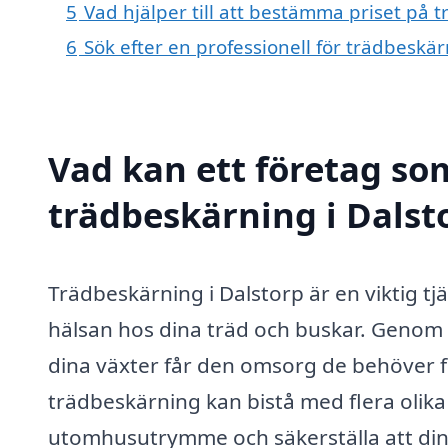
5
Vad hjälper till att bestämma priset på 
6
Sök efter en professionell för trädbeskä
Vad kan ett företag som
trädbeskärning i Dalsto
Trädbeskärning i Dalstorp är en viktig tj
hälsan hos dina träd och buskar. Genom at
dina växter får den omsorg de behöver fö
trädbeskärning kan bistå med flera olika t
utomhusutrymme och säkerställa att dina