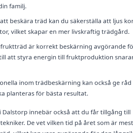
in familj.
t beskära träd kan du säkerställa att ljus 
or, vilket skapar en mer livskraftig trädgård.
ruktträd är korrekt beskärning avgörande fö
ll att styra energin till fruktproduktion snara
onella inom trädbeskärning kan också ge råd 
a planteras för bästa resultat.
 Dalstorp innebär också att du får tillgång till
ekniker. De vet vilken tid på året som är mes