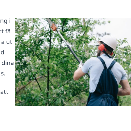
ng i
tt få
ra ut
ed
 dina
s.
 att
n