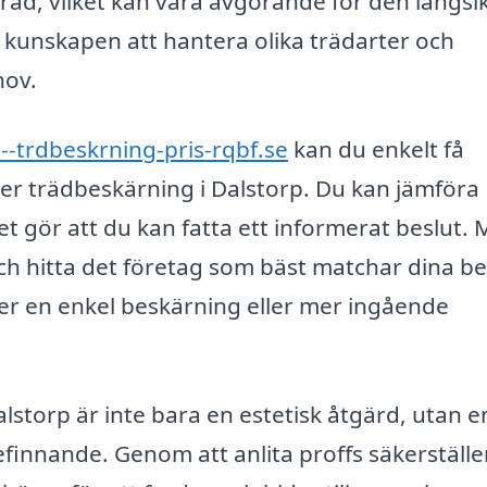
träd, vilket kan vara avgörande för den långsi
 kunskapen att hantera olika trädarter och
hov.
--trdbeskrning-pris-rqbf.se
kan du enkelt få
juder trädbeskärning i Dalstorp. Du kan jämföra
ket gör att du kan fatta ett informerat beslut.
och hitta det företag som bäst matchar dina b
er en enkel beskärning eller mer ingående
.
storp är inte bara en estetisk åtgärd, utan e
efinnande. Genom att anlita proffs säkerställe