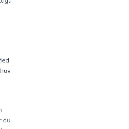
ktiga
 Med
ehov
n
r du