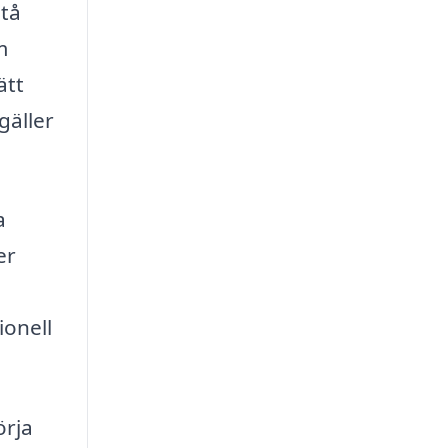
stå
m
ätt
gäller
a
er
ionell
örja