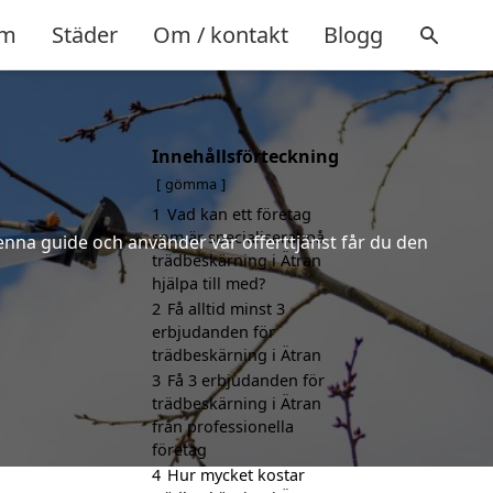
m
Städer
Om / kontakt
Blogg
Innehållsförteckning
gömma
1
Vad kan ett företag
som är specialiserat på
denna guide och använder vår offerttjänst får du den
trädbeskärning i Ätran
hjälpa till med?
2
Få alltid minst 3
erbjudanden för
trädbeskärning i Ätran
3
Få 3 erbjudanden för
trädbeskärning i Ätran
från professionella
företag
4
Hur mycket kostar