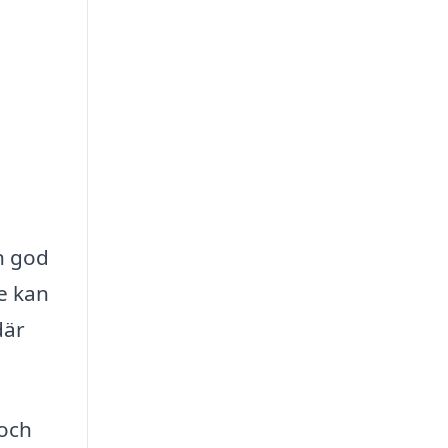
en god
e kan
där
 och