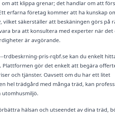
 om att klippa grenar; det handlar om att för
l. Ett erfarna företag kommer att ha kunskap o
, vilket säkerställer att beskäningen görs på r
 vara bra att konsultera med experter när det 
ärdigheter är avgörande.
trdbeskrning-pris-rqbf.se kan du enkelt hitt
. Plattformen gör det enkelt att begära offert
riser och tjänster. Oavsett om du har ett litet
 en hel trädgård med många träd, kan profess
in utomhusmiljö.
förbättra hälsan och utseendet av dina träd, b