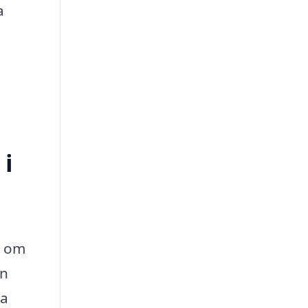
a
 i
t om
an
ra