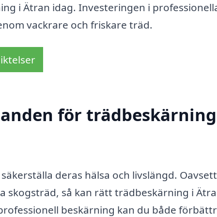
ing i Ätran idag. Investeringen i professionell
enom vackrare och friskare träd.
iktelser
danden för trädbeskärning
t säkerställa deras hälsa och livslängd. Oavset
ra skogsträd, så kan rätt trädbeskärning i Ätr
 professionell beskärning kan du både förbätt