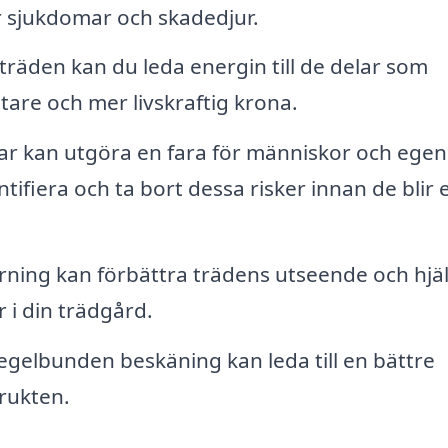
ör sjukdomar och skadedjur.
räden kan du leda energin till de delar som
ätare och mer livskraftig krona.
nar kan utgöra en fara för människor och ege
ifiera och ta bort dessa risker innan de blir e
ning kan förbättra trädens utseende och hjä
r i din trädgård.
regelbunden beskäning kan leda till en bättre
frukten.