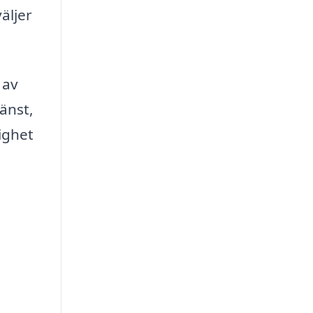
äljer
 av
jänst,
lighet