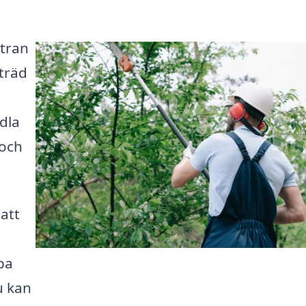
Ätran
 träd
dla
 och
 att
pa
u kan