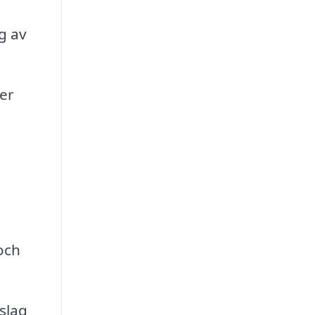
g av
er
och
slag