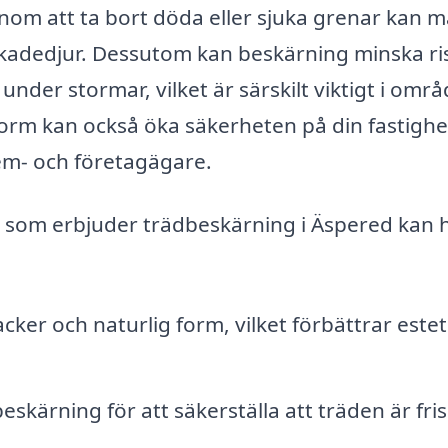
enom att ta bort döda eller sjuka grenar kan 
kadedjur. Dessutom kan beskärning minska ri
 under stormar, vilket är särskilt viktigt i omr
 form kan också öka säkerheten på din fastighe
hem- och företagägare.
ag som erbjuder trädbeskärning i Äspered kan 
cker och naturlig form, vilket förbättrar estet
kärning för att säkerställa att träden är fri