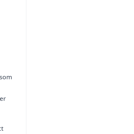
a som
ler
tt