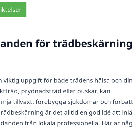
iktelser
danden för trädbeskärning
 viktig uppgift för både trädens hälsa och din
ktträd, prydnadsträd eller buskar, kan
rämja tillväxt, förebygga sjukdomar och förbät
trädbeskärning är det alltid en god idé att in
udanden från lokala professionella. Här är nå