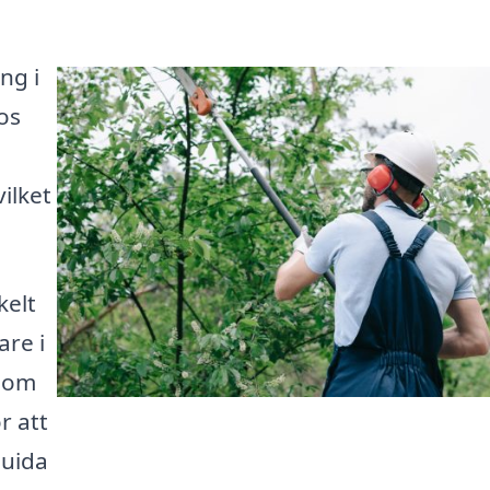
ng i
os
ilket
kelt
re i
r om
r att
guida