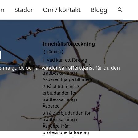
m
Städer
Om / kontakt
Blogg
Innehållsförteckning
d
gömma
1
Vad kan ett företag
som är specialiserat på
denna guide och använder vår offerttjänst får du den
trädbeskärning i
Äspered hjälpa till med?
2
Få alltid minst 3
erbjudanden för
trädbeskärning i
Äspered
3
Få 3 erbjudanden för
trädbeskärning i
Äspered från
professionella företag