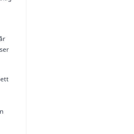
år
iser
 ett
en