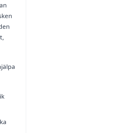
man
sken
åden
t,
hjälpa
ik
ska