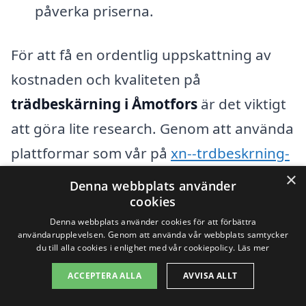
påverka priserna.
För att få en ordentlig uppskattning av
kostnaden och kvaliteten på
trädbeskärning i Åmotfors
är det viktigt
att göra lite research. Genom att använda
plattformar som vår på
xn--trdbeskrning-
pris-rqbf.se
, kan du enkelt få kontakt med
×
Denna webbplats använder
professionella inom området och få flera
cookies
Denna webbplats använder cookies för att förbättra
offerter. På så sätt kan du vara säker på
användarupplevelsen. Genom att använda vår webbplats samtycker
att du får ett rättvist pris och att arbetet
du till alla cookies i enlighet med vår cookiepolicy.
Läs mer
utförs av kvalificerade hantverkare. Det
ACCEPTERA ALLA
AVVISA ALLT
är alltid bra att ställa frågor och klargöra