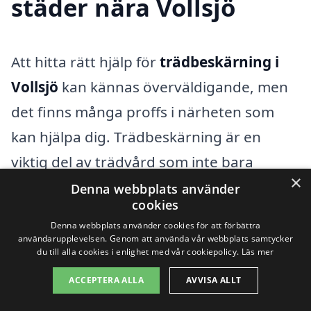
städer nära Vollsjö
Att hitta rätt hjälp för
trädbeskärning i
Vollsjö
kan kännas överväldigande, men
det finns många proffs i närheten som
kan hjälpa dig. Trädbeskärning är en
viktig del av trädvård som inte bara
×
förbättrar trädens utseende, utan också
Denna webbplats använder
cookies
deras hälsa och säkerhet. Genom att
Denna webbplats använder cookies för att förbättra
beskärda träd på rätt sätt, kan du
användarupplevelsen. Genom att använda vår webbplats samtycker
du till alla cookies i enlighet med vår cookiepolicy.
Läs mer
förhindra problem med sjukdomar och
ACCEPTERA ALLA
AVVISA ALLT
skador. Det är alltid bäst att anlita en