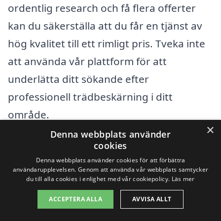
ordentlig research och få flera offerter
kan du säkerställa att du får en tjänst av
hög kvalitet till ett rimligt pris. Tveka inte
att använda vår plattform för att
underlätta ditt sökande efter
professionell trädbeskärning i ditt
område.
×
Denna webbplats använder
cookies
Få 3 erbjudanden, gratis och utan
Denna webbplats använder cookies för att förbättra
förpliktelser
användarupplevelsen. Genom att använda vår webbplats samtycker
du till alla cookies i enlighet med vår cookiepolicy.
Läs mer
ACCEPTERA ALLA
AVVISA ALLT