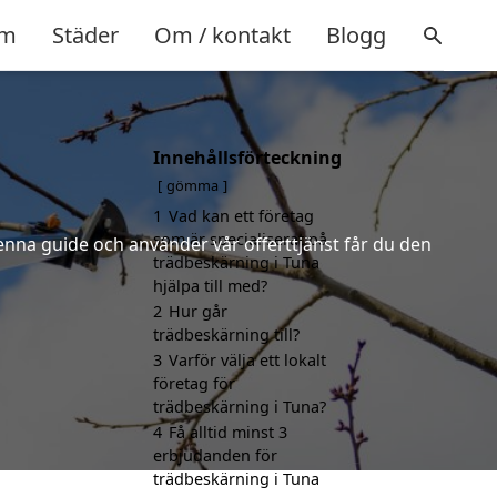
m
Städer
Om / kontakt
Blogg
Innehållsförteckning
gömma
1
Vad kan ett företag
som är specialiserat på
denna guide och använder vår offerttjänst får du den
trädbeskärning i Tuna
hjälpa till med?
2
Hur går
trädbeskärning till?
3
Varför välja ett lokalt
företag för
trädbeskärning i Tuna?
4
Få alltid minst 3
erbjudanden för
trädbeskärning i Tuna