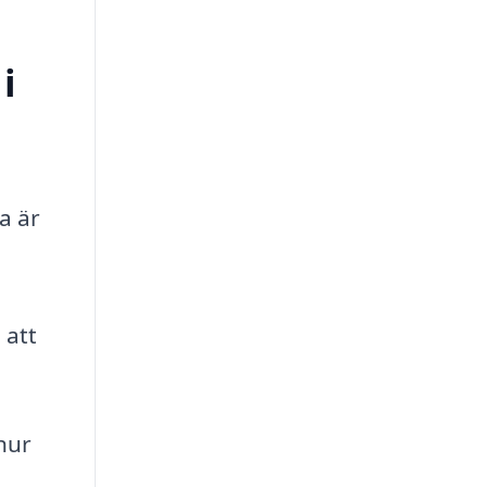
i
a är
 att
hur