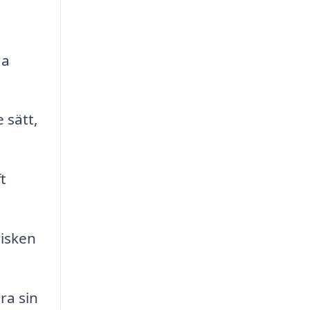
da
 sätt,
t
risken
ra sin