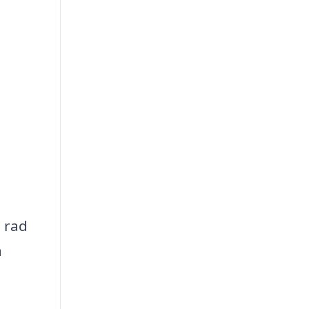
 rad
a