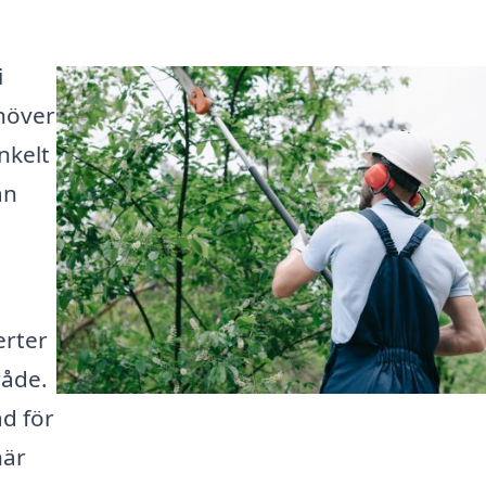
i
höver
nkelt
an
erter
råde.
d för
här