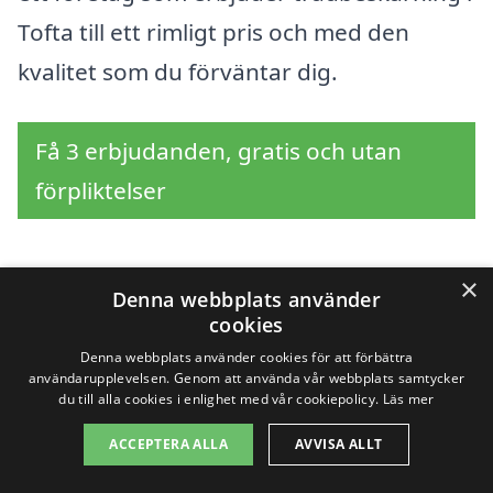
Tofta till ett rimligt pris och med den
kvalitet som du förväntar dig.
Få 3 erbjudanden, gratis och utan
förpliktelser
×
Denna webbplats använder
Sök efter en
cookies
professionell för
Denna webbplats använder cookies för att förbättra
användarupplevelsen. Genom att använda vår webbplats samtycker
du till alla cookies i enlighet med vår cookiepolicy.
Läs mer
trädbeskärning i andra
ACCEPTERA ALLA
AVVISA ALLT
städer nära Tofta