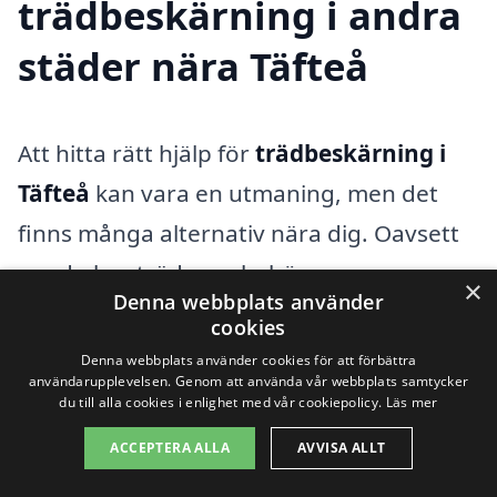
trädbeskärning i andra
städer nära Täfteå
Att hitta rätt hjälp för
trädbeskärning i
Täfteå
kan vara en utmaning, men det
finns många alternativ nära dig. Oavsett
om du har träd som behöver
×
Denna webbplats använder
formklippning, borttagning av döda
cookies
grenar eller helt nya träd som ska
Denna webbplats använder cookies för att förbättra
användarupplevelsen. Genom att använda vår webbplats samtycker
planteras, är det viktigt att anlita
du till alla cookies i enlighet med vår cookiepolicy.
Läs mer
professionella för att säkerställa att
ACCEPTERA ALLA
AVVISA ALLT
arbetet utförs korrekt och säkert. Här är