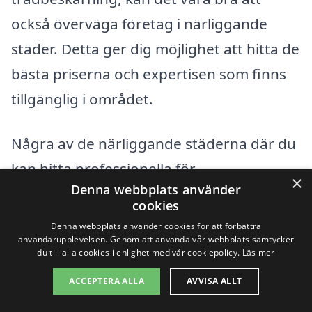
också överväga företag i närliggande
städer. Detta ger dig möjlighet att hitta de
bästa priserna och expertisen som finns
tillgänglig i området.
Några av de närliggande städerna där du
kan hitta professionella för
×
Denna webbplats använder
trädbeskärning inkluderar:
cookies
Denna webbplats använder cookies för att förbättra
Markaryd
användarupplevelsen. Genom att använda vår webbplats samtycker
du till alla cookies i enlighet med vår cookiepolicy.
Läs mer
Älmhult
ACCEPTERA ALLA
AVVISA ALLT
Hässleholm