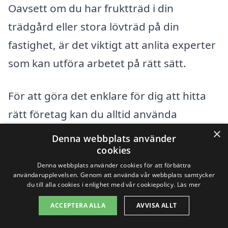
Oavsett om du har fruktträd i din
trädgård eller stora lövträd på din
fastighet, är det viktigt att anlita experter
som kan utföra arbetet på rätt sätt.
För att göra det enklare för dig att hitta
rätt företag kan du alltid använda
plattformar som xn--trdbeskrning-pris-
×
Denna webbplats använder
rqbf.se. Här kan du jämföra olika
cookies
Denna webbplats använder cookies för att förbättra
serviceleverantörer och begära offerter,
användarupplevelsen. Genom att använda vår webbplats samtycker
vilket ger dig möjlighet att välja den som
du till alla cookies i enlighet med vår cookiepolicy.
Läs mer
bäst passar dina behov och din budget.
ACCEPTERA ALLA
AVVISA ALLT
Det är också värt att överväga att anlita