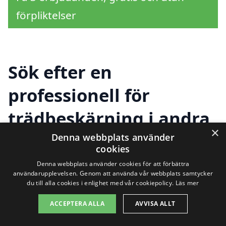
förpliktelser
Sök efter en
professionell för
trädbeskärning i andra
×
städer nära Skärplinge
Denna webbplats använder
cookies
Denna webbplats använder cookies för att förbättra
användarupplevelsen. Genom att använda vår webbplats samtycker
Trädbeskärning är en viktig åtgärd för att
du till alla cookies i enlighet med vår cookiepolicy.
Läs mer
säkerställa att dina träd är friska och
ACCEPTERA ALLA
AVVISA ALLT
växer på bästa sätt. Om du bor i