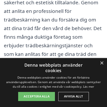
säkerhet och estetisk tilltalande. Genom
att anlita en professionell för
trädbeskärning kan du försäkra dig om
att dina träd får den vård de behöver. Det
finns många duktiga företag som
erbjuder trädbeskärningstjänster och
som kan anlitas för att ge dina träd den
×
bästa möjliga omsorgen.
Denna webbplats använder
cookies
Här är några städer nära Rya där du kan
Denna webbplats använder cookies för att förbättra
användarupplevelsen. Genom att använda vår webbplats samtycker
hitta experter inom trädbeskärning:
du till alla cookies i enlighet med vår cookiepolicy.
Läs mer
ACCEPTERA ALLA
AVVISA ALLT
Mölnlycke