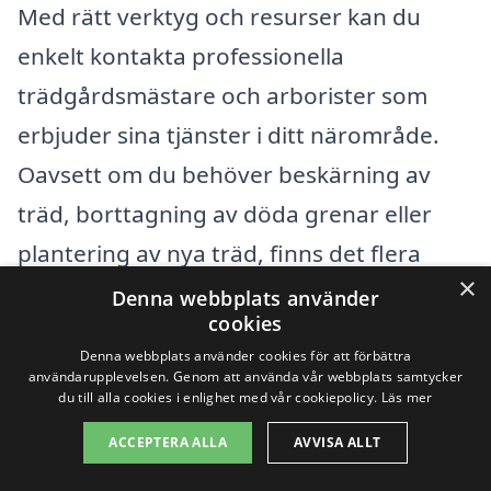
Med rätt verktyg och resurser kan du
enkelt kontakta professionella
trädgårdsmästare och arborister som
erbjuder sina tjänster i ditt närområde.
Oavsett om du behöver beskärning av
träd, borttagning av döda grenar eller
plantering av nya träd, finns det flera
×
alternativ att överväga.
Denna webbplats använder
cookies
Denna webbplats använder cookies för att förbättra
Du kan också söka efter specialister i
användarupplevelsen. Genom att använda vår webbplats samtycker
grannstäder som erbjuder
du till alla cookies i enlighet med vår cookiepolicy.
Läs mer
trädbeskärning i Rönneshytta
. Här är
ACCEPTERA ALLA
AVVISA ALLT
några städer i närheten där du kan finna