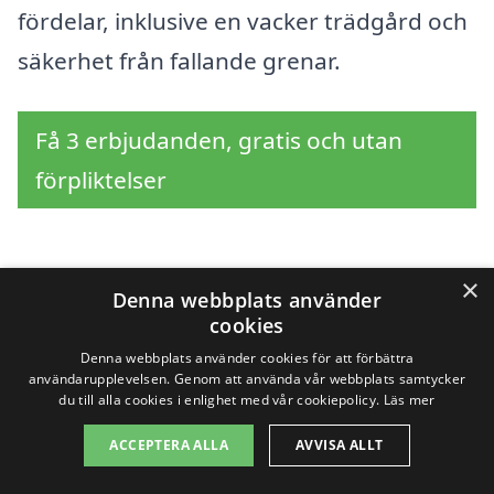
fördelar, inklusive en vacker trädgård och
säkerhet från fallande grenar.
Få 3 erbjudanden, gratis och utan
förpliktelser
×
Sök efter en
Denna webbplats använder
cookies
professionell för
Denna webbplats använder cookies för att förbättra
användarupplevelsen. Genom att använda vår webbplats samtycker
trädbeskärning i andra
du till alla cookies i enlighet med vår cookiepolicy.
Läs mer
städer nära Rönnäng
ACCEPTERA ALLA
AVVISA ALLT