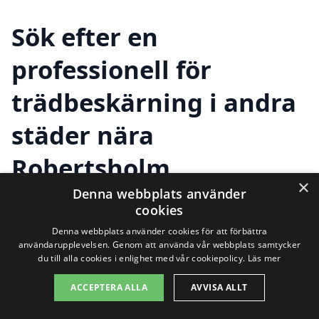
Sök efter en
professionell för
trädbeskärning i andra
städer nära
Robertsholm
×
Denna webbplats använder
cookies
Att hitta rätt hjälp för
trädbeskärning i
Denna webbplats använder cookies för att förbättra
användarupplevelsen. Genom att använda vår webbplats samtycker
Robertsholm
kan kännas som en
du till alla cookies i enlighet med vår cookiepolicy.
Läs mer
utmaning, men du behöver inte oroa dig.
ACCEPTERA ALLA
AVVISA ALLT
Det finns många duktiga yrkesfolk i