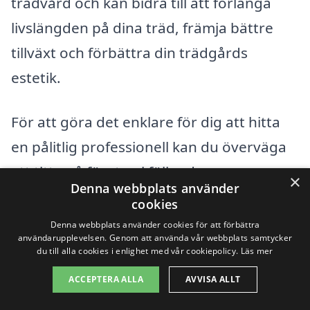
trädvård och kan bidra till att förlänga
livslängden på dina träd, främja bättre
tillväxt och förbättra din trädgårds
estetik.
För att göra det enklare för dig att hitta
en pålitlig professionell kan du överväga
att titta på företag i följande
×
Denna webbplats använder
omkringliggande städer:
cookies
Denna webbplats använder cookies för att förbättra
Ekerö
användarupplevelsen. Genom att använda vår webbplats samtycker
du till alla cookies i enlighet med vår cookiepolicy.
Läs mer
Järfälla
ACCEPTERA ALLA
AVVISA ALLT
Hässelby