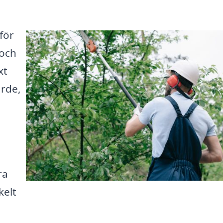
 för
 och
xt
ärde,
ra
kelt