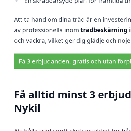
En skräddarsydd plan för framtida un
Att ta hand om dina träd är en investeri
av professionella inom
trädbeskärning i
och vackra, vilket ger dig glädje och nöj
Få 3 erbjudanden, gratis och utan förpl
Få alltid minst 3 erbju
Nykil
Att hålla träd i gott skick är viktigt för b