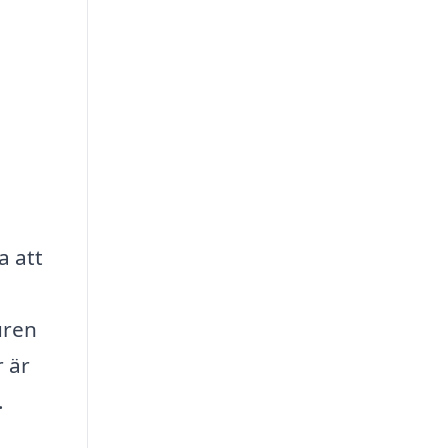
a att
uren
 är
.