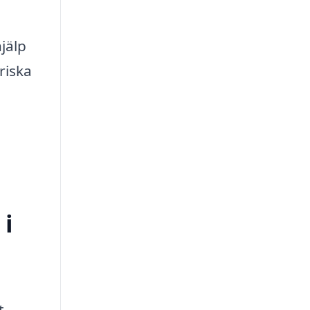
jälp
riska
 i
t