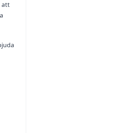
 att
ra
bjuda