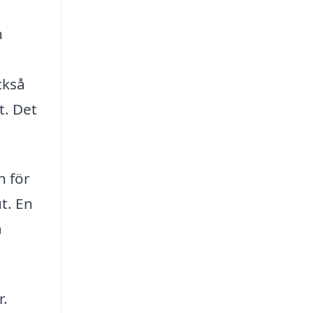
h
ckså
t. Det
n för
ut. En
a
r.