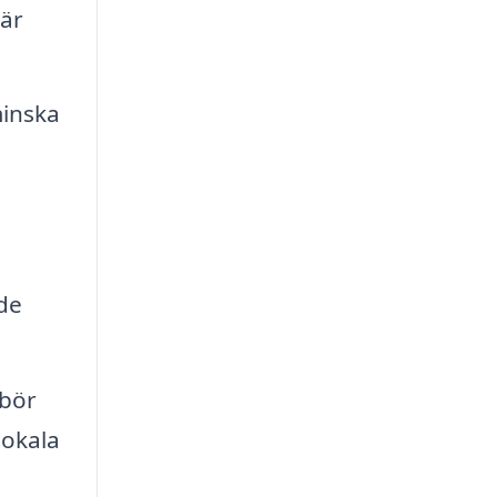
 är
minska
 de
 bör
lokala