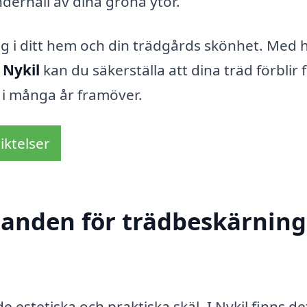
derhåll av dina gröna ytor.
ng i ditt hem och din trädgårds skönhet. Med h
 Nykil
kan du säkerställa att dina träd förblir f
e i många år framöver.
iktelser
danden för trädbeskärning
åde estetiska och praktiska skäl. I Nykil finns de