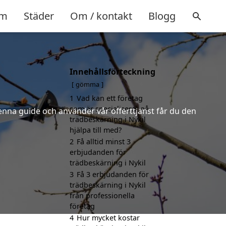
m
Städer
Om / kontakt
Blogg
Innehållsförteckning
gömma
1
Vad kan ett företag
som är specialiserat på
denna guide och använder vår offerttjänst får du den
trädbeskärning i Nykil
hjälpa till med?
2
Få alltid minst 3
erbjudanden för
trädbeskärning i Nykil
3
Få 3 erbjudanden för
trädbeskärning i Nykil
från professionella
företag
4
Hur mycket kostar