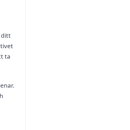
ditt
tivet
t ta
renar.
ch