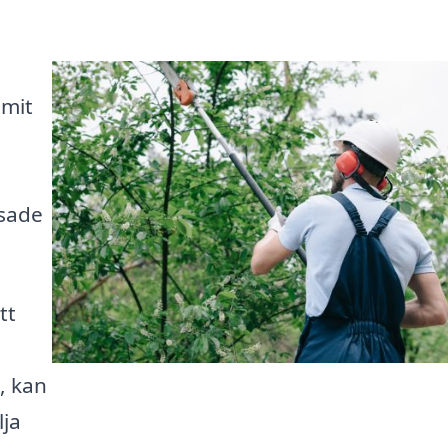
mmit
ssade
tt
, kan
lja