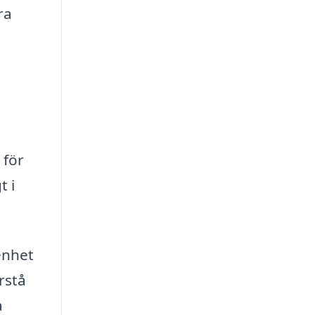
ra
 för
t i
enhet
rstå
a