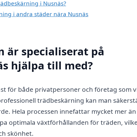
trädbeskärning i Nusnäs?
rning i andra städer nära Nusnäs
 är specialiserat på
s hjälpa till med?
nst för både privatpersoner och företag som vi
rofessionell trädbeskärning kan man säkerstä
ärde. Hela processen innefattar mycket mer än
apa optimala växtförhållanden för träden, vilk
och skönhet.