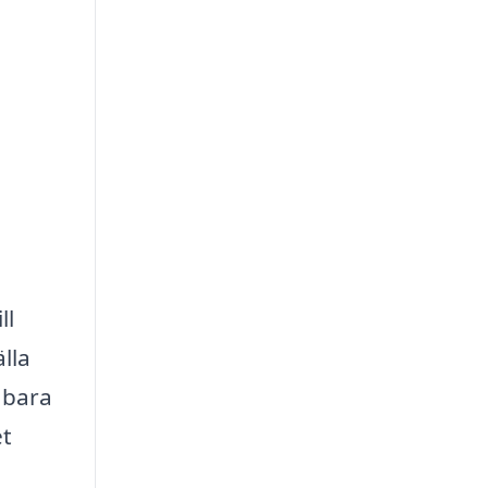
ll
lla
 bara
et