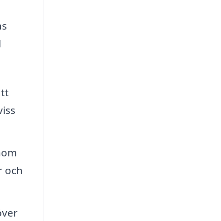
as
l
tt
viss
enom
r och
över