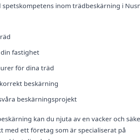
d spetskompetens inom trädbeskärning i Nus
träd
 din fastighet
turer för dina träd
orrekt beskärning
svåra beskärningsprojekt
beskärning kan du njuta av en vacker och säk
kt med ett företag som är specialiserat på