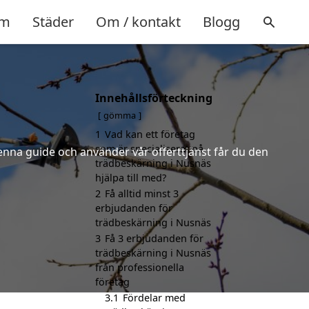
m
Städer
Om / kontakt
Blogg
Innehållsförteckning
gömma
1
Vad kan ett företag
som är specialiserat på
denna guide och använder vår offerttjänst får du den
trädbeskärning i Nusnäs
hjälpa till med?
2
Få alltid minst 3
erbjudanden för
trädbeskärning i Nusnäs
3
Få 3 erbjudanden för
trädbeskärning i Nusnäs
från professionella
företag
3.1
Fördelar med